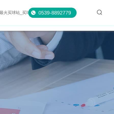
0539-8892779
最火买球站_买球(中国)