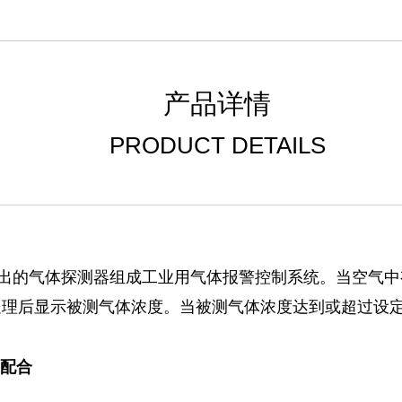
产品详情
PRODUCT DETAILS
电流输出的气体探测器组成工业用气体报警控制系统。当空
处理后显示被测气体浓度。当被测气体浓度达到或超过设
器配合