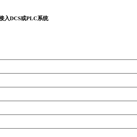
接入DCS或PLC系统