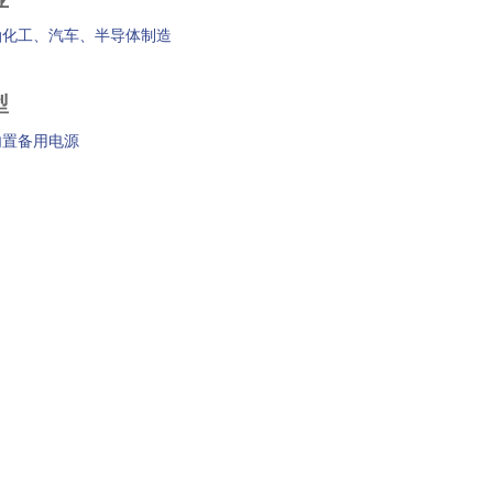
油化工、汽车、半导体制造
型
内置备用电源