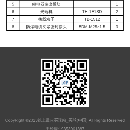
5
继电器输出模块
1
6
光端机
TH-1E1SD
2
7
接线端子
TB-1512
1
8
防爆电缆夹紧密封接头
BDM-M25×1.5
3
CopyRight ©2023线上最火买球站_买球(中国) All Rights Reserved
王经理:19353961387