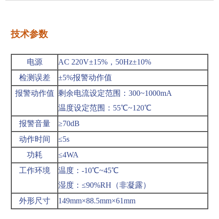
技术参数
电源
AC 220V±15%，50Hz±10%
检测误差
±5%报警动作值
报警动作值
剩余电流设定范围：300
~
1000mA
温度设定范围：55℃
~
120℃
报警音量
≥70dB
动作时间
≤5s
功耗
≤4WA
工作环境
温度：-10℃
~
45℃
湿度：≤90%RH（非凝露）
外形尺寸
149mm×88.5mm×61mm