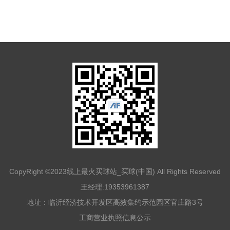
CopyRight ©2023线上最火买球站_买球(中国) All Rights Reserved
王经理:19353961387
地址：临沂经济技术开发区高效集约示范园区官庄路3号
工商营业执
照信
息公示