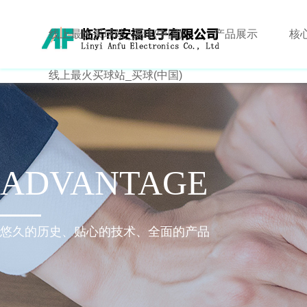
线上最火买球站_买球(中国)
线上最火买球站_买球(中国)
产品展示
核
线上最火买球站_买球(中国)
ADVANTAGE
悠久的历史、贴心的技术、全面的产品