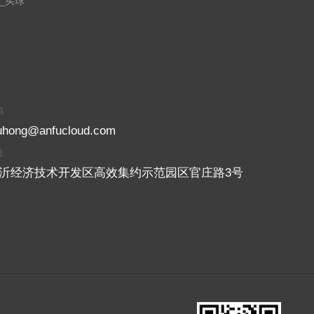
_买球
箱
uhong@anfucloud.com
址
沂经济技术开发区高效集约示范园区官庄路3号